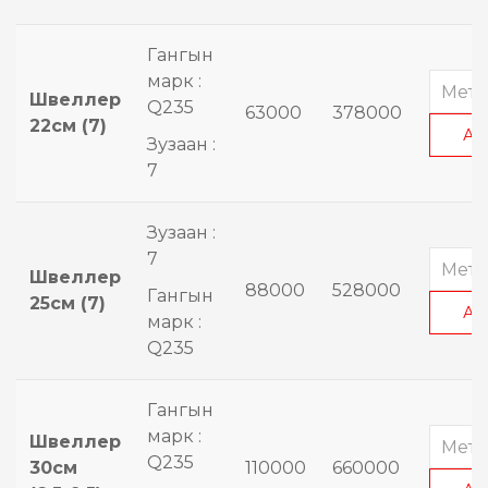
Гангын
марк :
Швеллер
Q235
63000
378000
22см (7)
АВ
Зузаан :
7
Зузаан :
7
Швеллер
88000
528000
Гангын
25см (7)
АВ
марк :
Q235
Гангын
марк :
Швеллер
Q235
30см
110000
660000