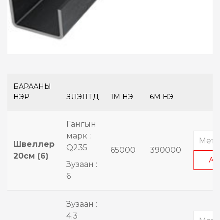
БАРААНЫ
НЭР
ҮЗҮҮЛЭЛТҮҮД
1М ҮНЭ
6М ҮНЭ
Гангын
марк :
Швеллер
Q235
65000
390000
20см (6)
АВ
Зузаан :
6
Зузаан :
4.3