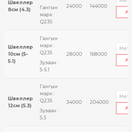
Швеллер
24000
144000
Гангын
8см (4.3)
АВ
марк :
Q235
Гангын
марк :
Швеллер
Q235
10см (5-
28000
168000
АВ
5.1)
Зузаан :
5-5.1
Гангын
марк :
Швеллер
Q235
34000
204000
12см (5.3)
АВ
Зузаан :
5.3