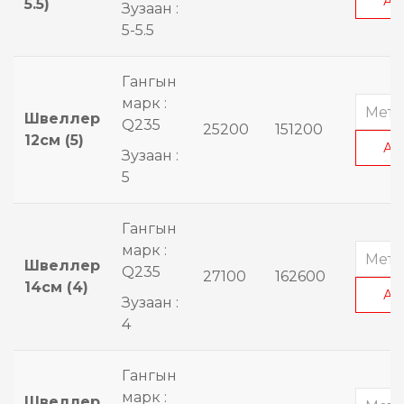
АВ
5.5)
Зузаан :
5-5.5
Гангын
марк :
Швеллер
Q235
25200
151200
12см (5)
АВ
Зузаан :
5
Гангын
марк :
Швеллер
Q235
27100
162600
14см (4)
АВ
Зузаан :
4
Гангын
марк :
Швеллер