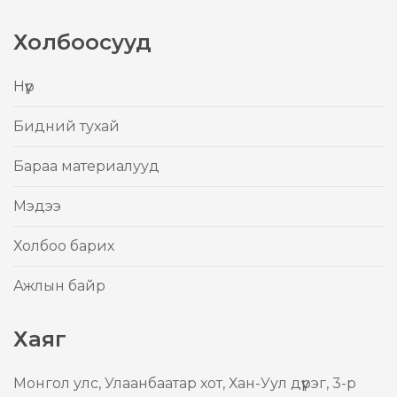
Холбоосууд
Нүүр
Бидний тухай
Бараа материалууд
Mэдээ
Холбоо барих
Ажлын байр
Хаяг
Mонгол улс, Улаанбаатар хот, Хан-Уул дүүрэг, 3-р