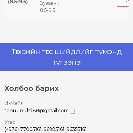
АВ
(8.5-9.5)
Зузаан :
8.5-9.5
Төмрийн төгс шийдлийг түмэнд
түгээнэ
Холбоо барих
И-Mэйл
tenuunulzii88@gmail.com
Утас
(+976) 77005161, 96985161, 96355161