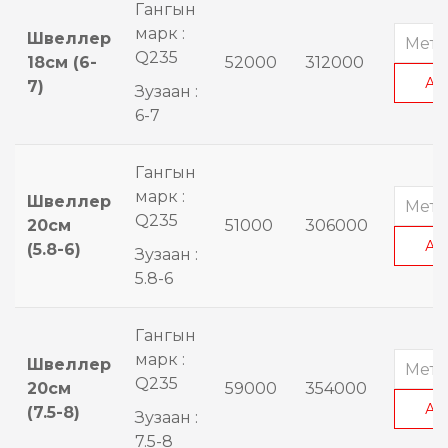
Гангын
марк :
Швеллер
Q235
18см (6-
52000
312000
АВ
7)
Зузаан :
6-7
Гангын
марк :
Швеллер
Q235
20см
51000
306000
АВ
(5.8-6)
Зузаан :
5.8-6
Гангын
марк :
Швеллер
Q235
20см
59000
354000
АВ
(7.5-8)
Зузаан :
7.5-8