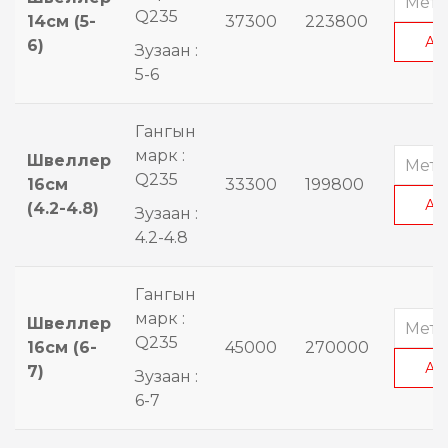
Q235
14см (5-
37300
223800
АВ
6)
Зузаан :
5-6
Гангын
марк :
Швеллер
Q235
16см
33300
199800
АВ
(4.2-4.8)
Зузаан :
4.2-4.8
Гангын
марк :
Швеллер
Q235
16см (6-
45000
270000
АВ
7)
Зузаан :
6-7