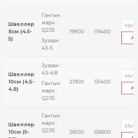
Гангын
марк :
Швеллер
Q235
8см (4.5-
19900
119400
АВ
5)
Зузаан :
4.5-5
Зузаан :
4.5-4.8
Швеллер
10см (4.5-
21900
131400
Гангын
АВ
4.8)
марк :
Q235
Гангын
марк :
Швеллер
Q235
10см (5-
26100
156600