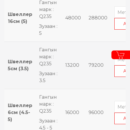
Гангын
марк :
Швеллер
Q235
48000
288000
16см (5)
АВ
Зузаан :
5
Гангын
марк :
Швеллер
Q235
13200
79200
5см (3.5)
АВ
Зузаан :
3.5
Гангын
марк :
Швеллер
Q235
6см (4.5-
16000
96000
АВ
5)
Зузаан :
4.5 - 5