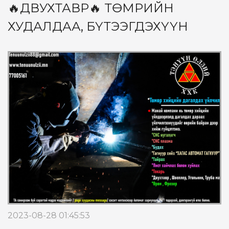
🔥ДВУХТАВР🔥 ТӨМРИЙН
ХУДАЛДАА, БҮТЭЭГДЭХҮҮН
2023-08-28 01:45:53