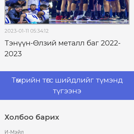
2023-01-11 05:34:12
Тэнүүн-Өлзий металл баг 2022-
2023
Төмрийн төгс шийдлийг түмэнд
түгээнэ
Холбоо барих
И-Mэйл