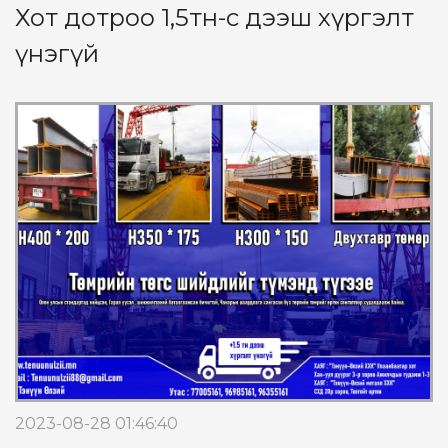
Хот дотроо 1,5тн-с дээш хүргэлт
үнэгүй
2023-08-28 01:46:40