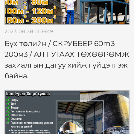
2023-08-28 01:36:49
Бүх төрлийн / СКРУББЕР 60m3-
200м3 / АЛТ УГААХ ТӨХӨӨРӨМЖ
захиалгын дагуу хийж гүйцэтгэж
байна.