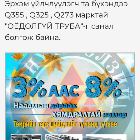
Эрхэм үйлчлүүлэгч та бүхэндээ
Q355 , Q325 , Q273 марктай
"ОЁДОЛГҮЙ ТРУБА"-г санал
болгож байна.