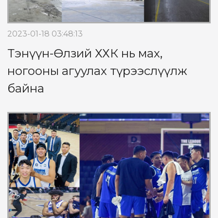
2023-01-18 03:48:13
Тэнүүн-Өлзий ХХК нь мах,
ногооны агуулах түрээслүүлж
байна