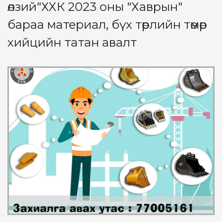
өлзий"ХХК 2023 оны "Хаврын"
бараа материал, бүх төрлийн төмөр
хийцийн татан авалт