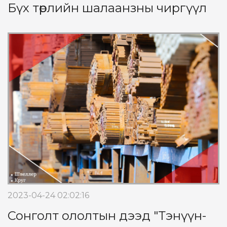
Бүх төрлийн шалаанзны чиргүүл
2023-04-24 02:02:16
Сонголт ололтын дээд "Тэнүүн-