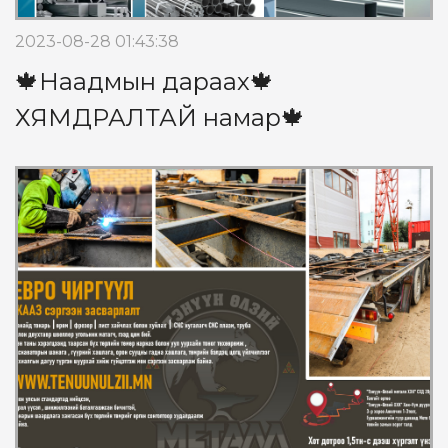
2023-08-28 01:43:38
🍁Наадмын дараах🍁
ХЯМДРАЛТАЙ намар🍁