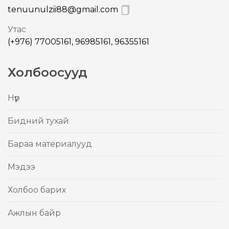
tenuunulzii88@gmail.com
Утас
(+976) 77005161, 96985161, 96355161
Холбоосууд
Нүүр
Бидний тухай
Бараа материалууд
Mэдээ
Холбоо барих
Ажлын байр