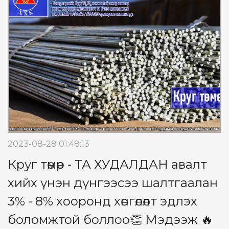
2023-08-28 01:48:13
Круг төмөр - ТА ХУДАЛДАН авалт
хийх үнэн дүнгээсээ шалтгаалан
3% - 8% хооронд хөнгөлөлт эдлэх
боломжтой боллоо👏 Мэдээж 🔥