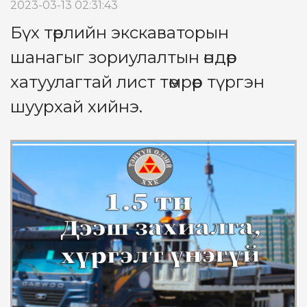
2023-03-13 02:31:43
Бүх төрлийн экскаваторын
шанагыг зориулалтын өндөр
хатуулагтай лист төмрөөр түргэн
шуурхай хийнэ.