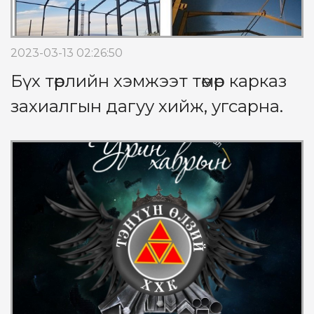
2023-03-13 02:26:50
Бүх төрлийн хэмжээт төмөр карказ
захиалгын дагуу хийж, угсарна.