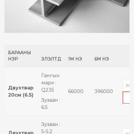
БАРААНЫ
НЭР
ҮЗҮҮЛЭЛТҮҮД
1М ҮНЭ
6М ҮНЭ
Гангын
марк :
Двухтвар
Q235
66000
396000
20см (6.5)
Зузаан :
6.5
Зузаан :
5-5.2
Двухтвар