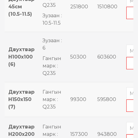
Q235
45см
251800
1510800
(10.5-11.5)
Зузаан :
10.5-11.5
Зузаан :
6
Двухтвар
H100x100
50300
603600
Гангын
(6)
марк :
Q235
Двухтвар
Гангын
H150x150
марк :
99300
595800
(7)
Q235
Двухтвар
Гангын
H200x200
марк :
157300
943800