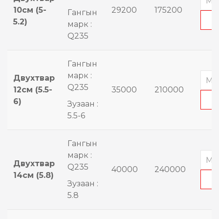
10см (5-
29200
175200
Гангын
5.2)
марк :
Q235
Гангын
марк :
Двухтвар
Q235
12см (5.5-
35000
210000
6)
Зузаан :
5.5-6
Гангын
марк :
Двухтвар
Q235
40000
240000
14см (5.8)
Зузаан :
5.8