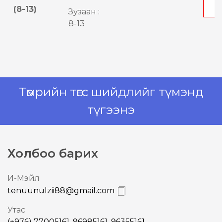
(8-13)
Зузаан :
8-13
Төмрийн төгс шийдлийг түмэнд
түгээнэ
Холбоо барих
И-Mэйл
tenuunulzii88@gmail.com
Утас
(+976) 77005161, 96985161, 96355161