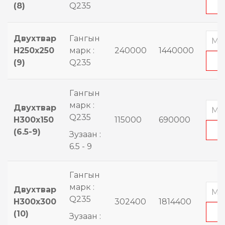
(8)
Q235
Двухтвар
Гангын
H250x250
марк :
240000
1440000
(9)
Q235
Гангын
марк :
Двухтвар
Q235
H300x150
115000
690000
(6.5-9)
Зузаан :
6.5 - 9
Гангын
марк :
Двухтвар
Q235
H300x300
302400
1814400
(10)
Зузаан :