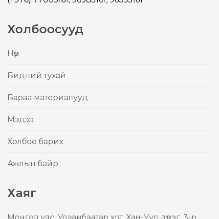
Холбоосууд
Нүүр
Бидний тухай
Бараа материалууд
Mэдээ
Холбоо барих
Ажлын байр
Хаяг
Mонгол улс, Улаанбаатар хот, Хан-Уул дүүрэг, 3-р