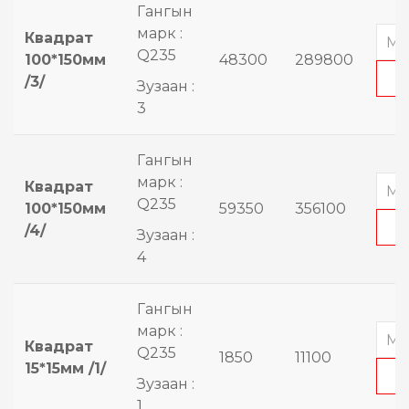
Гангын
марк :
Квадрат
Q235
100*150мм
48300
289800
/3/
Зузаан :
3
Гангын
марк :
Квадрат
Q235
100*150мм
59350
356100
/4/
Зузаан :
4
Гангын
марк :
Квадрат
Q235
1850
11100
15*15мм /1/
Зузаан :
1