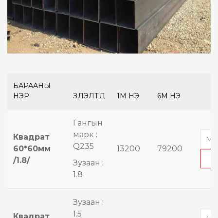
БАРААНЫ
НЭР
ҮЗҮҮЛЭЛТҮҮД
1М ҮНЭ
6М ҮНЭ
Гангын
марк :
Квадрат
Q235
60*60мм
13200
79200
/1.8/
Зузаан :
1.8
Зузаан :
1.5
Квадрат