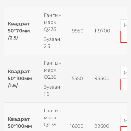
Гангын
марк :
Квадрат
Q235
50*70мм
19950
119700
/2.5/
Зузаан :
2.5
Гангын
марк :
Квадрат
Q235
50*100мм
15550
93300
/1.6/
Зузаан :
1.6
Гангын
марк :
Квадрат
Q235
50*100мм
16600
99600