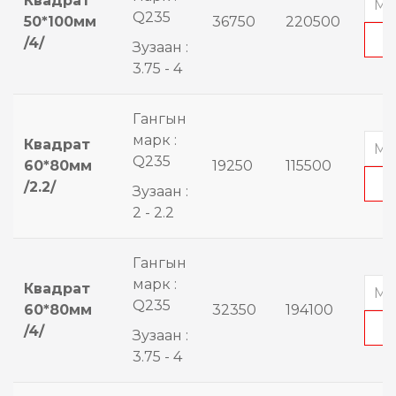
Квадрат
Q235
50*100мм
36750
220500
/4/
Зузаан :
3.75 - 4
Гангын
марк :
Квадрат
Q235
60*80мм
19250
115500
/2.2/
Зузаан :
2 - 2.2
Гангын
марк :
Квадрат
Q235
60*80мм
32350
194100
/4/
Зузаан :
3.75 - 4