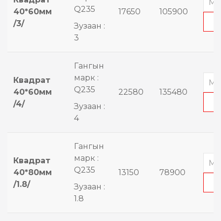
Q235
40*60мм
17650
105900
/3/
Зузаан :
3
Гангын
марк :
Квадрат
Q235
40*60мм
22580
135480
/4/
Зузаан :
4
Гангын
марк :
Квадрат
Q235
40*80мм
13150
78900
/1.8/
Зузаан :
1.8