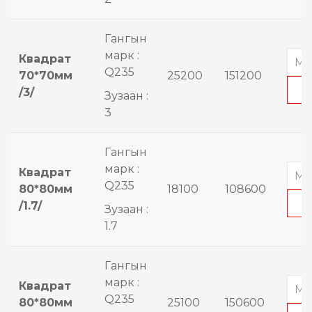
Гангын
марк :
Квадрат
Q235
70*70мм
25200
151200
/3/
Зузаан :
3
Гангын
марк :
Квадрат
Q235
80*80мм
18100
108600
/1.7/
Зузаан :
1.7
Гангын
марк :
Квадрат
Q235
80*80мм
25100
150600