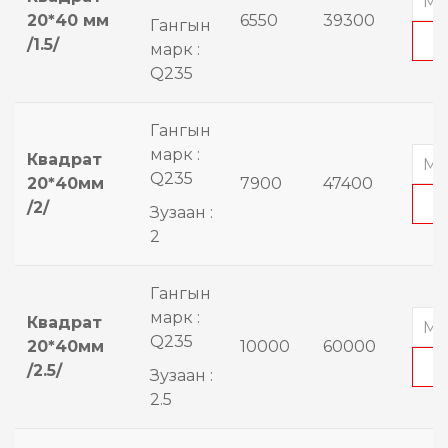
20*40 мм
6550
39300
Гангын
/1.5/
марк :
Q235
Гангын
марк :
Квадрат
Q235
20*40мм
7900
47400
/2/
Зузаан :
2
Гангын
марк :
Квадрат
Q235
20*40мм
10000
60000
/2.5/
Зузаан :
2.5