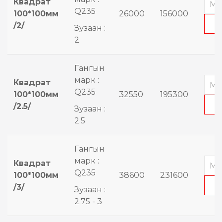
Квадрат
Q235
100*100мм
26000
156000
/2/
Зузаан :
2
Гангын
марк :
Квадрат
Q235
100*100мм
32550
195300
/2.5/
Зузаан :
2.5
Гангын
марк :
Квадрат
Q235
100*100мм
38600
231600
/3/
Зузаан :
2.75 - 3