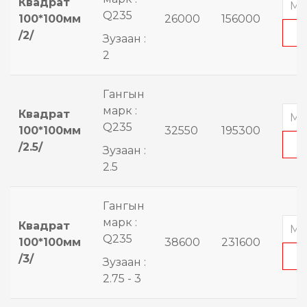
Квадрат
Q235
100*100мм
26000
156000
/2/
Зузаан :
2
Гангын
марк :
Квадрат
Q235
100*100мм
32550
195300
/2.5/
Зузаан :
2.5
Гангын
марк :
Квадрат
Q235
100*100мм
38600
231600
/3/
Зузаан :
2.75 - 3