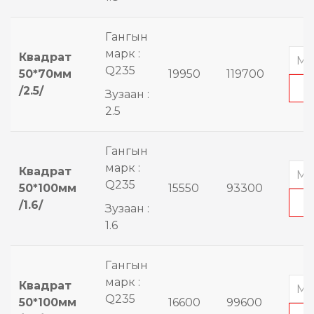
Гангын
марк :
Квадрат
Q235
50*70мм
19950
119700
/2.5/
Зузаан :
2.5
Гангын
марк :
Квадрат
Q235
50*100мм
15550
93300
/1.6/
Зузаан :
1.6
Гангын
марк :
Квадрат
Q235
50*100мм
16600
99600