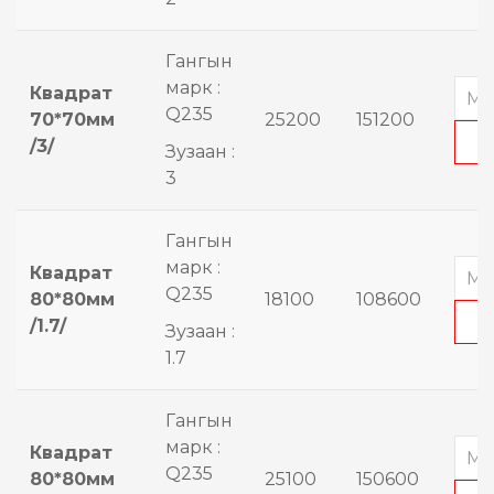
Гангын
марк :
Квадрат
Q235
70*70мм
25200
151200
/3/
Зузаан :
3
Гангын
марк :
Квадрат
Q235
80*80мм
18100
108600
/1.7/
Зузаан :
1.7
Гангын
марк :
Квадрат
Q235
80*80мм
25100
150600