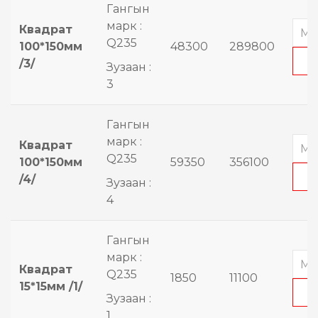
Гангын
марк :
Квадрат
Q235
100*150мм
48300
289800
/3/
Зузаан :
3
Гангын
марк :
Квадрат
Q235
100*150мм
59350
356100
/4/
Зузаан :
4
Гангын
марк :
Квадрат
Q235
1850
11100
15*15мм /1/
Зузаан :
1