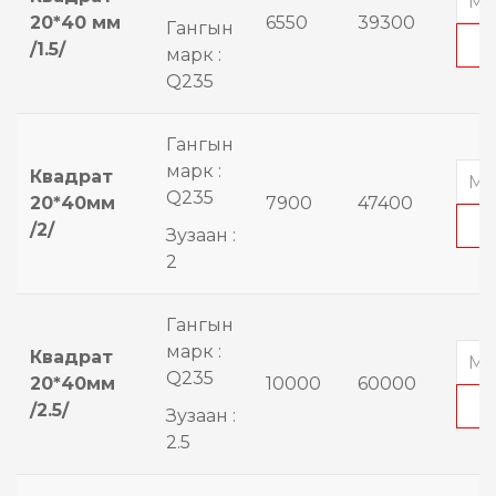
20*40 мм
6550
39300
Гангын
/1.5/
марк :
Q235
Гангын
марк :
Квадрат
Q235
20*40мм
7900
47400
/2/
Зузаан :
2
Гангын
марк :
Квадрат
Q235
20*40мм
10000
60000
/2.5/
Зузаан :
2.5