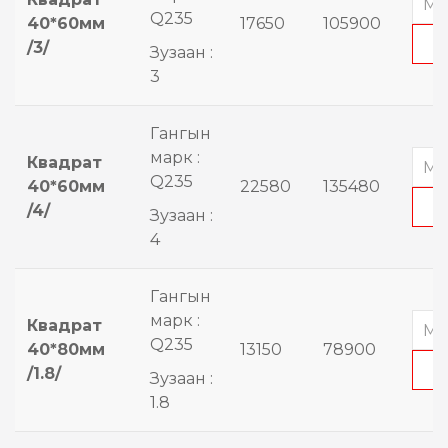
Q235
40*60мм
17650
105900
/3/
Зузаан :
3
Гангын
марк :
Квадрат
Q235
40*60мм
22580
135480
/4/
Зузаан :
4
Гангын
марк :
Квадрат
Q235
40*80мм
13150
78900
/1.8/
Зузаан :
1.8