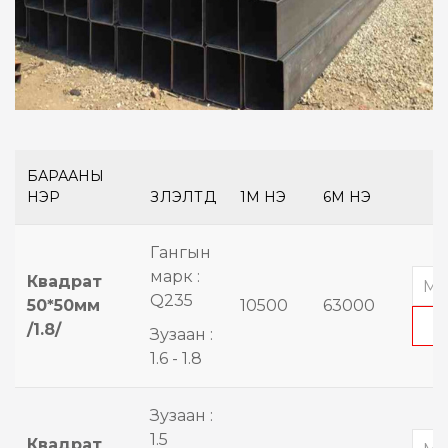
БАРААНЫ
НЭР
ҮЗҮҮЛЭЛТҮҮД
1М ҮНЭ
6М ҮНЭ
Гангын
марк :
Квадрат
Q235
50*50мм
10500
63000
/1.8/
Зузаан :
1.6 - 1.8
Зузаан :
1.5
Квадрат