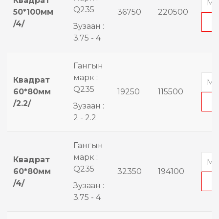
Квадрат
Q235
50*100мм
36750
220500
/4/
Зузаан :
3.75 - 4
Гангын
марк :
Квадрат
Q235
60*80мм
19250
115500
/2.2/
Зузаан :
2 - 2.2
Гангын
марк :
Квадрат
Q235
60*80мм
32350
194100
/4/
Зузаан :
3.75 - 4