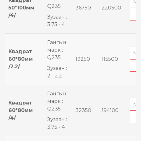
Квадрат
Q235
50*100мм
36750
220500
/4/
Зузаан :
3.75 - 4
Гангын
марк :
Квадрат
Q235
60*80мм
19250
115500
/2.2/
Зузаан :
2 - 2.2
Гангын
марк :
Квадрат
Q235
60*80мм
32350
194100
/4/
Зузаан :
3.75 - 4