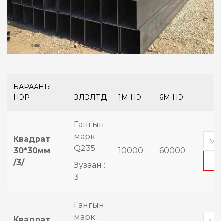
БАРААНЫ
НЭР
ҮЗҮҮЛЭЛТҮҮД
1М ҮНЭ
6М ҮНЭ
Гангын
марк :
Квадрат
Q235
30*30мм
10000
60000
/3/
Зузаан :
3
Гангын
марк :
Квадрат