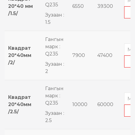
Q235
20*40 мм
6550
39300
/1.5/
Зузаан :
1.5
Гангын
марк :
Квадрат
Q235
20*40мм
7900
47400
/2/
Зузаан :
2
Гангын
марк :
Квадрат
Q235
20*40мм
10000
60000
/2.5/
Зузаан :
2.5