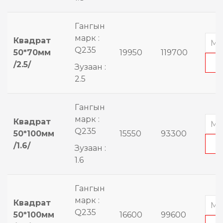
Гангын
марк :
Квадрат
Q235
50*70мм
19950
119700
/2.5/
Зузаан :
2.5
Гангын
марк :
Квадрат
Q235
50*100мм
15550
93300
/1.6/
Зузаан :
1.6
Гангын
марк :
Квадрат
Q235
50*100мм
16600
99600