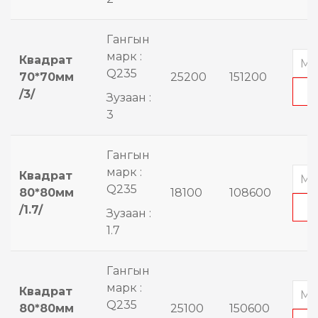
Гангын
марк :
Квадрат
Q235
70*70мм
25200
151200
/3/
Зузаан :
3
Гангын
марк :
Квадрат
Q235
80*80мм
18100
108600
/1.7/
Зузаан :
1.7
Гангын
марк :
Квадрат
Q235
80*80мм
25100
150600