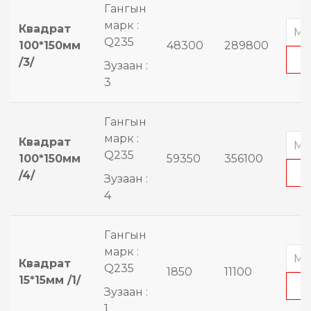
Гангын
марк :
Квадрат
Q235
100*150мм
48300
289800
/3/
Зузаан :
3
Гангын
марк :
Квадрат
Q235
100*150мм
59350
356100
/4/
Зузаан :
4
Гангын
марк :
Квадрат
Q235
1850
11100
15*15мм /1/
Зузаан :
1