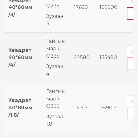
Q235
40*60мм
17650
105900
/3/
Зузаан :
3
Гангын
марк :
Квадрат
Q235
40*60мм
22580
135480
/4/
Зузаан :
4
Гангын
марк :
Квадрат
Q235
40*80мм
13150
78900
/1.8/
Зузаан :
1.8