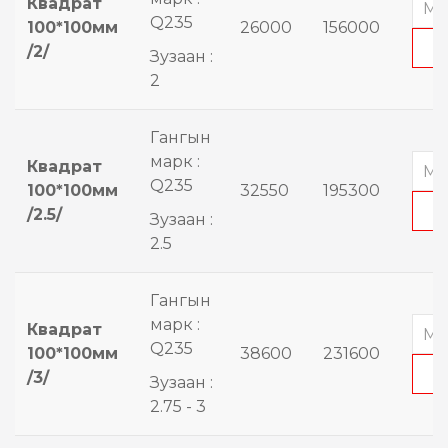
Квадрат
Q235
100*100мм
26000
156000
/2/
Зузаан :
2
Гангын
марк :
Квадрат
Q235
100*100мм
32550
195300
/2.5/
Зузаан :
2.5
Гангын
марк :
Квадрат
Q235
100*100мм
38600
231600
/3/
Зузаан :
2.75 - 3