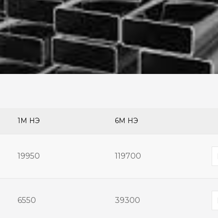
1М ҮНЭ
6М ҮНЭ
19950
119700
6550
39300