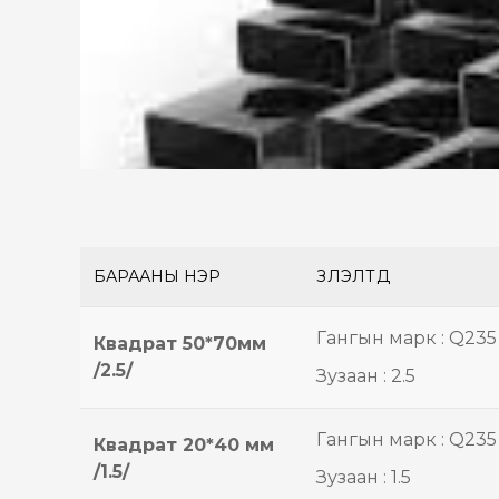
БАРААНЫ НЭР
ҮЗҮҮЛЭЛТҮҮД
Гангын марк : Q235
Квадрат 50*70мм
/2.5/
Зузаан : 2.5
Гангын марк : Q235
Квадрат 20*40 мм
/1.5/
Зузаан : 1.5