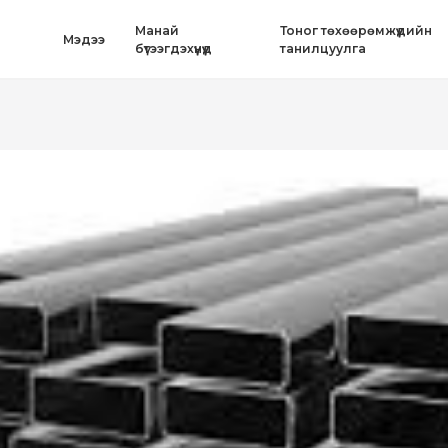
Mанай
Тоног төхөөрөмжүүдийн
Mэдээ
бүтээгдэхүүнүүд
танилцуулга