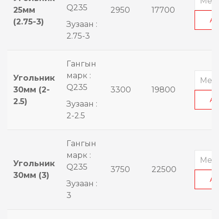
Q235
25мм
2950
17700
А
(2.75-3)
Зузаан :
2.75-3
Гангын
марк :
Угольник
Q235
30мм (2-
3300
19800
А
2.5)
Зузаан :
2-2.5
Гангын
марк :
Угольник
Q235
3750
22500
30мм (3)
А
Зузаан :
3