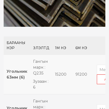
БАРААНЫ
НЭР
ҮЗҮҮЛЭЛТҮҮД
1М ҮНЭ
6М ҮНЭ
Гангын
марк :
Угольник
Q235
15200
91200
63мм (6)
А
Зузаан :
6
Гангын
марк :
Угольник