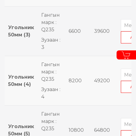
Гангын
марк :
Угольник
Q235
6600
39600
50мм (3)
А
Зузаан :
3
Гангын
марк :
Угольник
Q235
8200
49200
50мм (4)
А
Зузаан :
4
Гангын
марк :
Угольник
Q235
10800
64800
50мм (5)