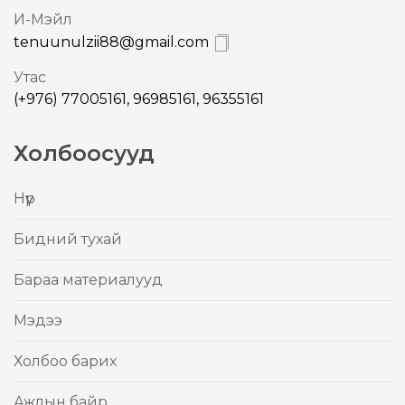
И-Mэйл
tenuunulzii88@gmail.com
Утас
(+976) 77005161, 96985161, 96355161
Холбоосууд
Нүүр
Бидний тухай
Бараа материалууд
Mэдээ
Холбоо барих
Ажлын байр