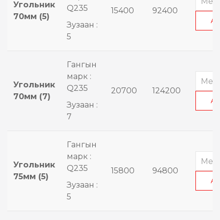
Угольник
Q235
15400
92400
70мм (5)
А
Зузаан :
5
Гангын
марк :
Угольник
Q235
20700
124200
70мм (7)
А
Зузаан :
7
Гангын
марк :
Угольник
Q235
15800
94800
75мм (5)
А
Зузаан :
5