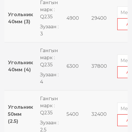
Гангын
марк :
Угольник
Q235
4900
29400
40мм (3)
А
Зузаан :
3
Гангын
марк :
Угольник
Q235
6300
37800
40мм (4)
А
Зузаан :
4
Гангын
марк :
Угольник
Q235
50мм
5400
32400
А
(2.5)
Зузаан :
2.5