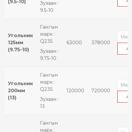
А
(9.5-10)
Зузаан :
9.5-10
Гангын
марк :
Угольник
Q235
125мм
63000
378000
А
(9.75-10)
Зузаан :
9.75-10
Гангын
марк :
Угольник
Q235
200мм
120000
720000
А
(13)
Зузаан :
13
Гангын
марк :