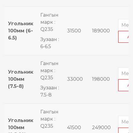
Гангын
марк :
Угольник
Q235
100мм (6-
31500
189000
А
6.5)
Зузаан :
6-6.5
Гангын
марк :
Угольник
Q235
100мм
33000
198000
А
(7.5-8)
Зузаан :
7.5-8
Гангын
марк :
Угольник
Q235
100мм
41500
249000