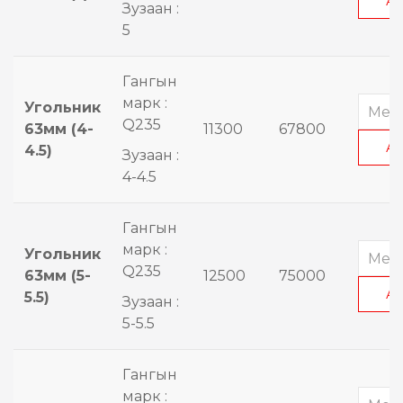
А
Зузаан :
5
Гангын
марк :
Угольник
Q235
63мм (4-
11300
67800
А
4.5)
Зузаан :
4-4.5
Гангын
марк :
Угольник
Q235
63мм (5-
12500
75000
А
5.5)
Зузаан :
5-5.5
Гангын
марк :