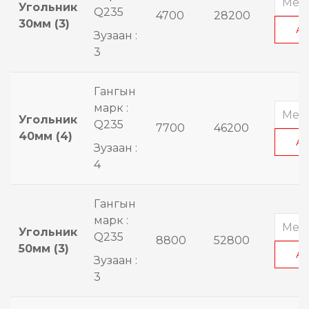
Угольник
Q235
4700
28200
30мм (3)
А
Зузаан :
3
Гангын
марк :
Угольник
Q235
7700
46200
40мм (4)
А
Зузаан :
4
Гангын
марк :
Угольник
Q235
8800
52800
50мм (3)
А
Зузаан :
3