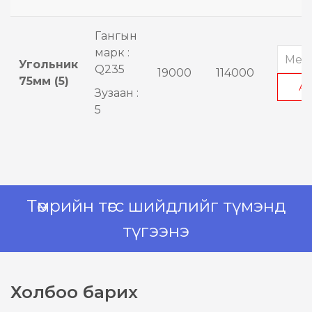
Гангын
марк :
Угольник
Q235
19000
114000
75мм (5)
А
Зузаан :
5
Төмрийн төгс шийдлийг түмэнд
түгээнэ
Холбоо барих