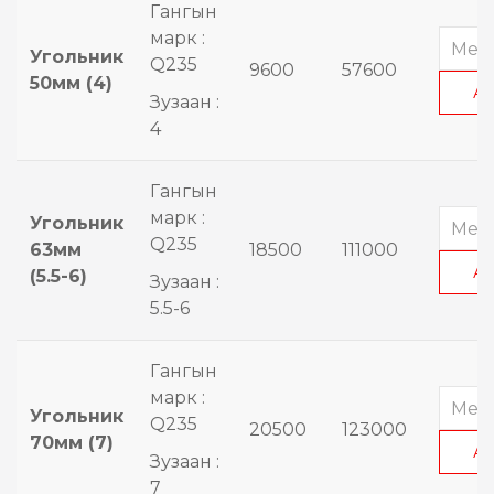
Гангын
марк :
Угольник
Q235
9600
57600
50мм (4)
А
Зузаан :
4
Гангын
марк :
Угольник
Q235
63мм
18500
111000
А
(5.5-6)
Зузаан :
5.5-6
Гангын
марк :
Угольник
Q235
20500
123000
70мм (7)
А
Зузаан :
7