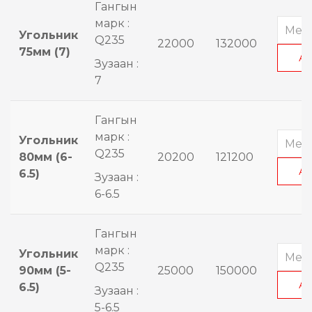
Гангын
марк :
Угольник
Q235
22000
132000
75мм (7)
А
Зузаан :
7
Гангын
марк :
Угольник
Q235
80мм (6-
20200
121200
А
6.5)
Зузаан :
6-6.5
Гангын
марк :
Угольник
Q235
90мм (5-
25000
150000
А
6.5)
Зузаан :
5-6.5