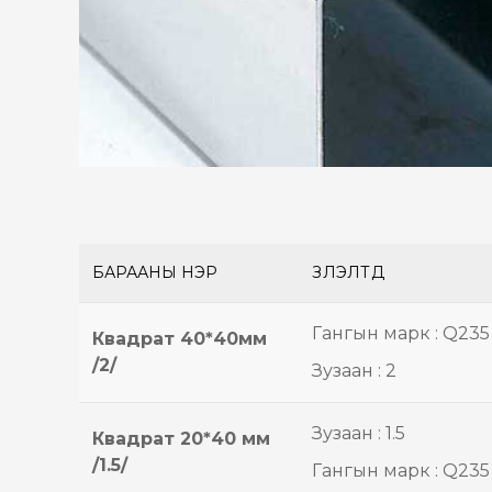
БАРААНЫ НЭР
ҮЗҮҮЛЭЛТҮҮД
Гангын марк : Q235
Квадрат 40*40мм
/2/
Зузаан : 2
Зузаан : 1.5
Квадрат 20*40 мм
/1.5/
Гангын марк : Q235