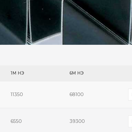
1М ҮНЭ
6М ҮНЭ
11350
68100
6550
39300