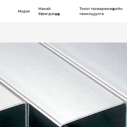
Mанай
Тоног төхөөрөмжүүдийн
Mэдээ
бүтээгдэхүүнүүд
танилцуулга