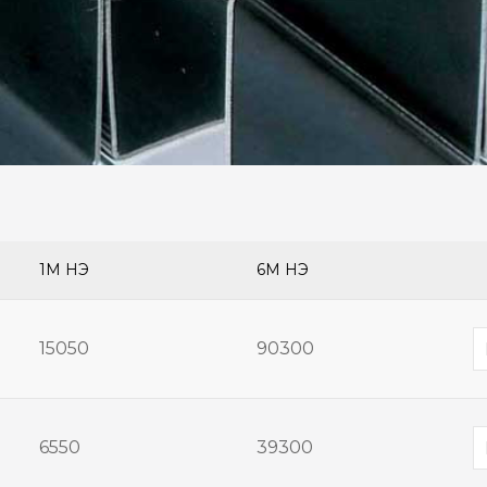
1М ҮНЭ
6М ҮНЭ
15050
90300
6550
39300