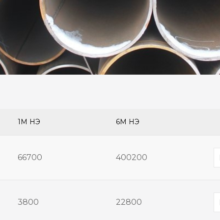
1М ҮНЭ
6М ҮНЭ
66700
400200
3800
22800