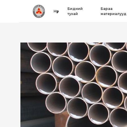
Бидний
Бараа
Нүүр
тухай
материалууд