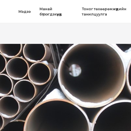
Mанай
Тоног төхөөрөмжүүдийн
Mэдээ
бүтээгдэхүүнүүд
танилцуулга