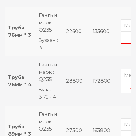
Гангын
марк :
Труба
Q235
22600
135600
76мм * 3
А
Зузаан :
3
Гангын
марк :
Труба
Q235
28800
172800
76мм * 4
А
Зузаан :
3.75 - 4
Гангын
марк :
Труба
Q235
27300
163800
89мм * 3