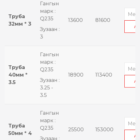
Гангын
марк :
Труба
Q235
13600
81600
32мм * 3
А
Зузаан :
3
Гангын
марк :
Труба
Q235
40мм *
18900
113400
Зузаан :
А
3.5
3.25 -
3.5
Гангын
марк :
Труба
Q235
25500
153000
50мм * 4
А
Зузаан :