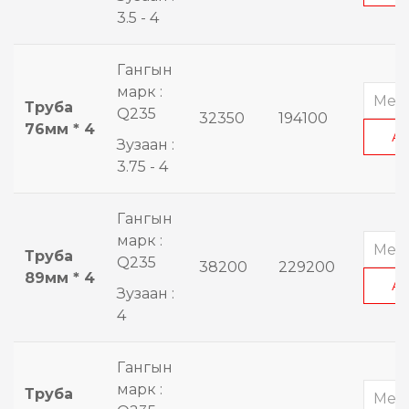
3.5 - 4
Гангын
марк :
Труба
Q235
32350
194100
76мм * 4
А
Зузаан :
3.75 - 4
Гангын
марк :
Труба
Q235
38200
229200
89мм * 4
А
Зузаан :
4
Гангын
марк :
Труба