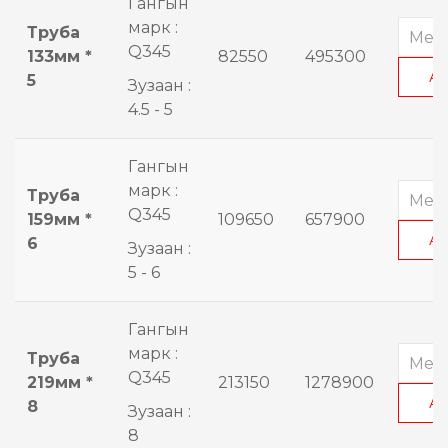
Гангын
марк :
Труба
Q345
133мм *
82550
495300
А
5
Зузаан :
4.5 - 5
Гангын
марк :
Труба
Q345
159мм *
109650
657900
А
6
Зузаан :
5 - 6
Гангын
марк :
Труба
Q345
219мм *
213150
1278900
А
8
Зузаан :
8