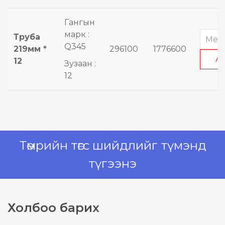
Гангын
марк :
Труба
Q345
219мм *
296100
1776600
А
12
Зузаан :
12
Төмрийн төгс шийдлийг түмэнд
түгээнэ
Холбоо барих