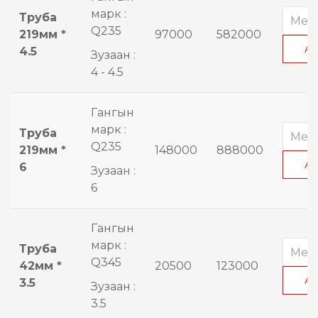
марк :
Труба
Q235
219мм *
97000
582000
А
4.5
Зузаан :
4 - 4.5
Гангын
марк :
Труба
Q235
219мм *
148000
888000
А
6
Зузаан :
6
Гангын
марк :
Труба
Q345
42мм *
20500
123000
А
3.5
Зузаан :
3.5