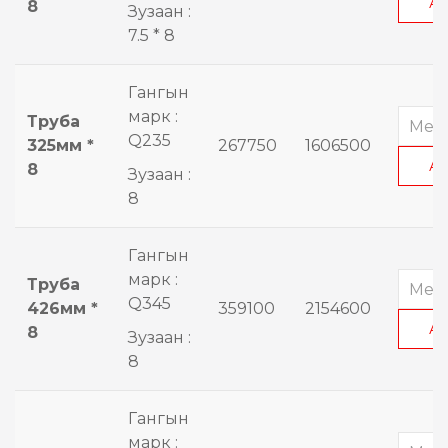
А
8
Зузаан :
7.5 * 8
Гангын
марк :
Труба
Q235
325мм *
267750
1606500
А
8
Зузаан :
8
Гангын
марк :
Труба
Q345
426мм *
359100
2154600
А
8
Зузаан :
8
Гангын
марк :