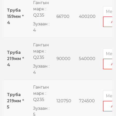
Гангын
марк :
Труба
Q235
159мм *
66700
400200
А
4
Зузаан :
4
Гангын
марк :
Труба
Q235
219мм *
90000
540000
А
4
Зузаан :
4
Гангын
марк :
Труба
Q235
219мм *
120750
724500
А
5
Зузаан :
5