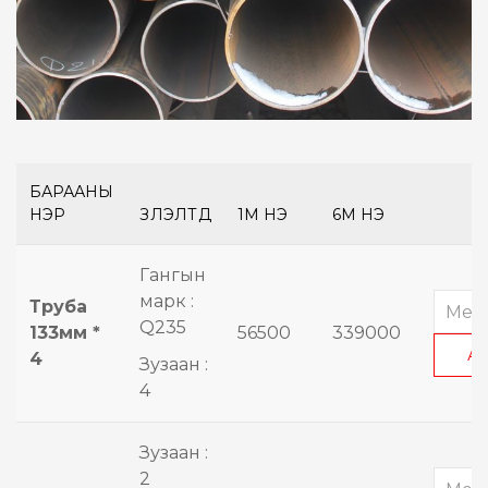
БАРААНЫ
НЭР
ҮЗҮҮЛЭЛТҮҮД
1М ҮНЭ
6М ҮНЭ
Гангын
марк :
Труба
Q235
133мм *
56500
339000
А
4
Зузаан :
4
Зузаан :
2