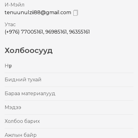
И-Mэйл
tenuunulzii88@gmail.com
Утас
(+976) 77005161, 96985161, 96355161
Холбоосууд
Нүүр
Бидний тухай
Бараа материалууд
Mэдээ
Холбоо барих
Ажлын байр