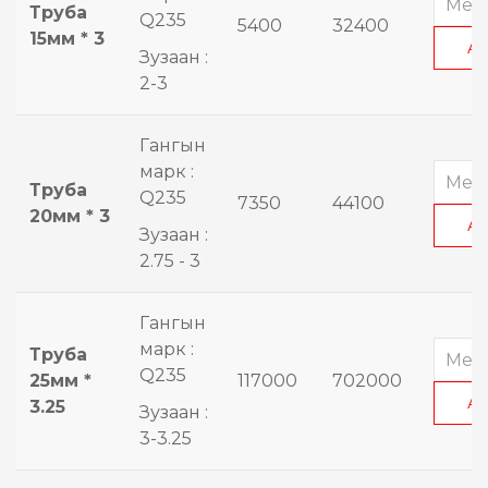
Труба
Q235
5400
32400
15мм * 3
А
Зузаан :
2-3
Гангын
марк :
Труба
Q235
7350
44100
20мм * 3
А
Зузаан :
2.75 - 3
Гангын
марк :
Труба
Q235
25мм *
117000
702000
А
3.25
Зузаан :
3-3.25