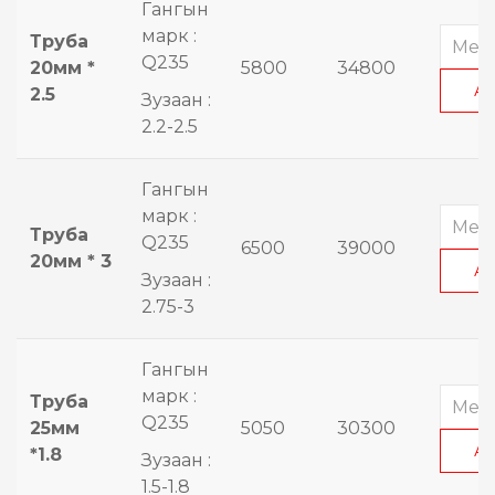
Гангын
марк :
Труба
Q235
20мм *
5800
34800
А
2.5
Зузаан :
2.2-2.5
Гангын
марк :
Труба
Q235
6500
39000
20мм * 3
А
Зузаан :
2.75-3
Гангын
марк :
Труба
Q235
25мм
5050
30300
А
*1.8
Зузаан :
1.5-1.8