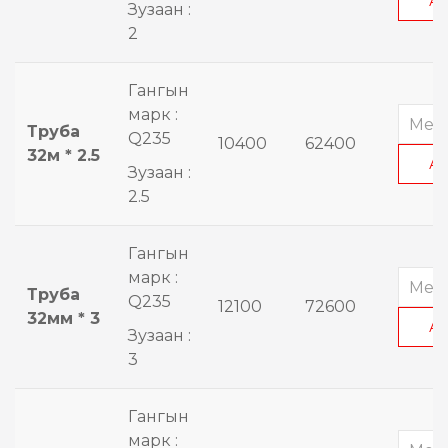
А
Зузаан :
2
Гангын
марк :
Труба
Q235
10400
62400
32м * 2.5
А
Зузаан :
2.5
Гангын
марк :
Труба
Q235
12100
72600
32мм * 3
А
Зузаан :
3
Гангын
марк :