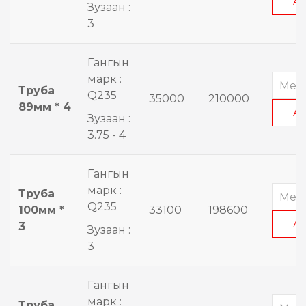
А
Зузаан :
3
Гангын
марк :
Труба
Q235
35000
210000
89мм * 4
А
Зузаан :
3.75 - 4
Гангын
марк :
Труба
Q235
100мм *
33100
198600
А
3
Зузаан :
3
Гангын
марк :
Труба