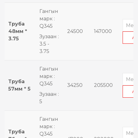
Гангын
марк :
Труба
Q345
48мм *
24500
147000
Зузаан :
А
3.75
3.5 -
3.75
Гангын
марк :
Труба
Q345
34250
205500
57мм * 5
А
Зузаан :
5
Гангын
марк :
Труба
Q345