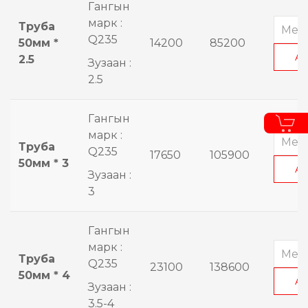
Гангын
марк :
Труба
Q235
50мм *
14200
85200
А
2.5
Зузаан :
2.5
Гангын
марк :
Труба
Q235
17650
105900
50мм * 3
А
Зузаан :
3
Гангын
марк :
Труба
Q235
23100
138600
50мм * 4
А
Зузаан :
3.5-4