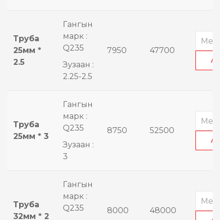
Гангын
марк :
Труба
Q235
25мм *
7950
47700
А
2.5
Зузаан :
2.25-2.5
Гангын
марк :
Труба
Q235
8750
52500
25мм * 3
А
Зузаан :
3
Гангын
марк :
Труба
Q235
8000
48000
32мм * 2