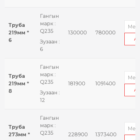
Гангын
марк :
Труба
Q235
219мм *
130000
780000
А
6
Зузаан :
6
Гангын
марк :
Труба
Q235
219мм *
181900
1091400
А
8
Зузаан :
12
Гангын
марк :
Труба
Q235
273мм *
228900
1373400