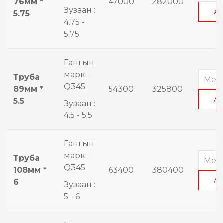
76мм *
47000
282000
Зузаан :
А
5.75
4.75 -
5.75
Гангын
марк :
Труба
Q345
89мм *
54300
325800
А
5.5
Зузаан :
4.5 - 5.5
Гангын
марк :
Труба
Q345
108мм *
63400
380400
А
6
Зузаан :
5 - 6