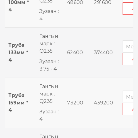
Q235
100мм *
48600
291600
А
4
Зузаан :
4
Гангын
марк :
Труба
Q235
133мм *
62400
374400
А
4
Зузаан :
3.75 - 4
Гангын
марк :
Труба
Q235
159мм *
73200
439200
А
4
Зузаан :
4
Гангын