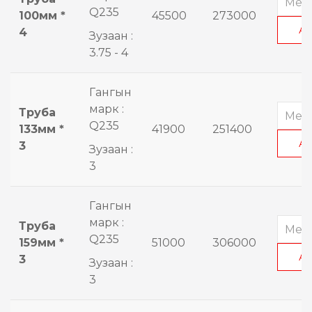
Q235
100мм *
45500
273000
А
4
Зузаан :
3.75 - 4
Гангын
марк :
Труба
Q235
133мм *
41900
251400
А
3
Зузаан :
3
Гангын
марк :
Труба
Q235
159мм *
51000
306000
А
3
Зузаан :
3