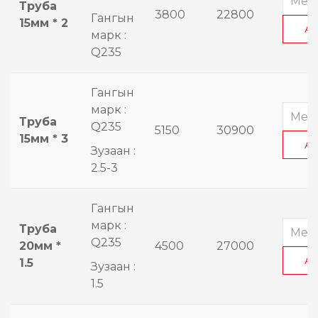
Труба
3800
22800
Гангын
15мм * 2
А
марк :
Q235
Гангын
марк :
Труба
Q235
5150
30900
15мм * 3
А
Зузаан :
2.5-3
Гангын
марк :
Труба
Q235
20мм *
4500
27000
А
1.5
Зузаан :
1.5