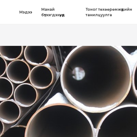
Mанай
Тоног төхөөрөмжүүдийн
Mэдээ
бүтээгдэхүүнүүд
танилцуулга