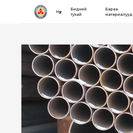
Бидний
Бараа
Нүүр
тухай
материалууд