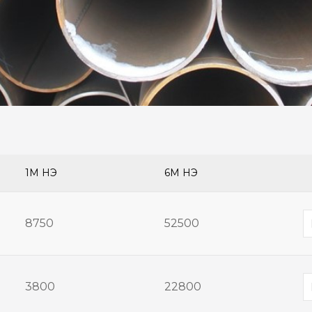
1М ҮНЭ
6М ҮНЭ
8750
52500
3800
22800