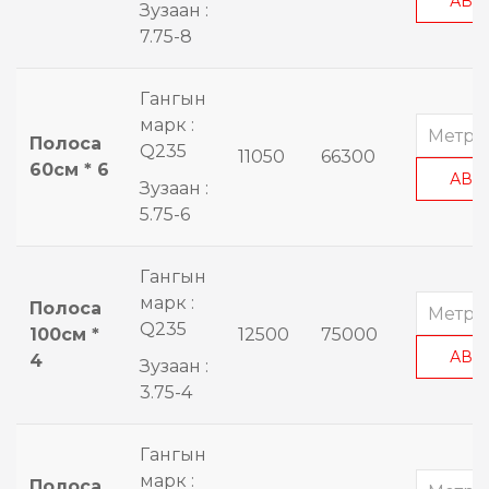
АВА
Зузаан :
7.75-8
Гангын
марк :
Полоса
Q235
11050
66300
60см * 6
АВА
Зузаан :
5.75-6
Гангын
марк :
Полоса
Q235
100см *
12500
75000
АВА
4
Зузаан :
3.75-4
Гангын
марк :
Полоса