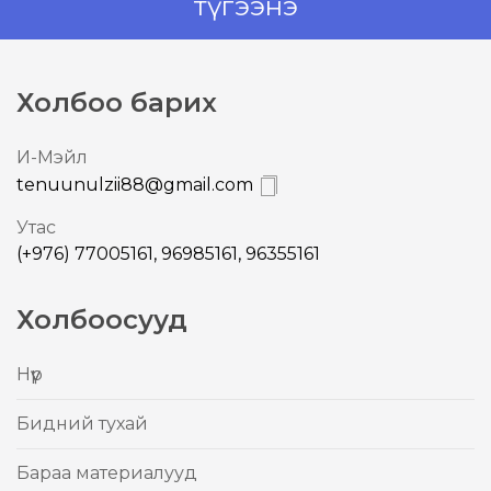
түгээнэ
Холбоо барих
И-Mэйл
tenuunulzii88@gmail.com
Утас
(+976) 77005161, 96985161, 96355161
Холбоосууд
Нүүр
Бидний тухай
Бараа материалууд