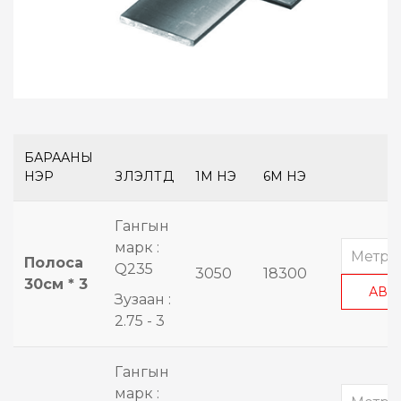
БАРААНЫ
НЭР
ҮЗҮҮЛЭЛТҮҮД
1М ҮНЭ
6М ҮНЭ
Гангын
марк :
Полоса
Q235
3050
18300
30см * 3
АВА
Зузаан :
2.75 - 3
Гангын
марк :