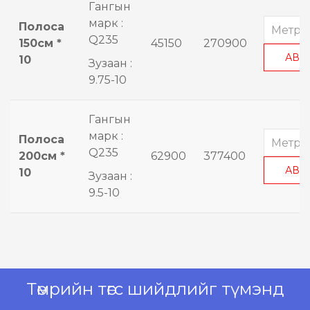
Гангын
марк :
Полоса
Q235
150см *
45150
270900
АВА
10
Зузаан :
9.75-10
Гангын
марк :
Полоса
Q235
200см *
62900
377400
АВА
10
Зузаан :
9.5-10
Төмрийн төгс шийдлийг түмэнд