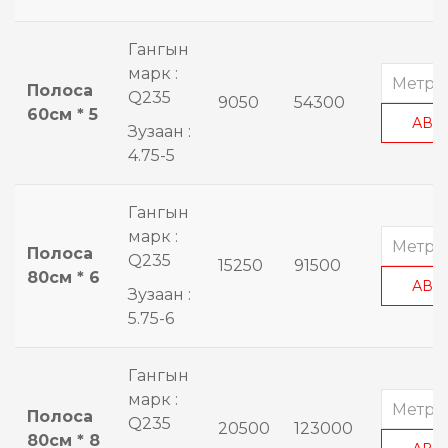
Гангын
марк :
Полоса
Q235
9050
54300
60см * 5
АВА
Зузаан :
4.75-5
Гангын
марк :
Полоса
Q235
15250
91500
80см * 6
АВА
Зузаан :
5.75-6
Гангын
марк :
Полоса
Q235
20500
123000
80см * 8