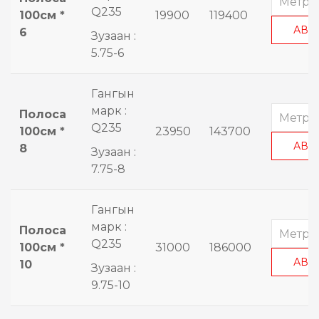
Q235
100см *
19900
119400
АВА
6
Зузаан :
5.75-6
Гангын
марк :
Полоса
Q235
100см *
23950
143700
АВА
8
Зузаан :
7.75-8
Гангын
марк :
Полоса
Q235
100см *
31000
186000
АВА
10
Зузаан :
9.75-10