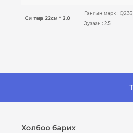
Гангын марк : Q235
Си төмөр 22см * 2.0
Зузаан : 2.5
Т
Холбоо барих