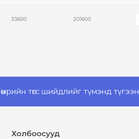
33600
201600
өмрийн төгс шийдлийг түмэнд түгээ
Холбоосууд