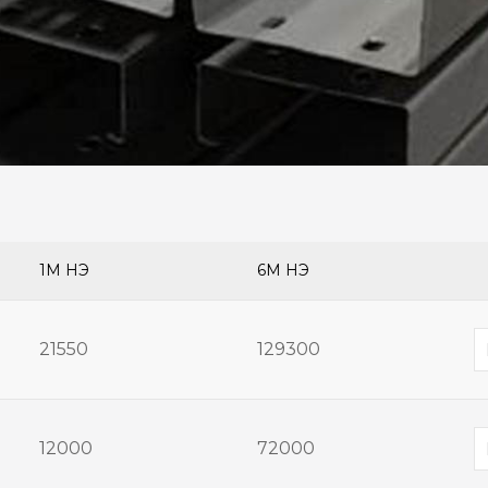
1М ҮНЭ
6М ҮНЭ
21550
129300
12000
72000