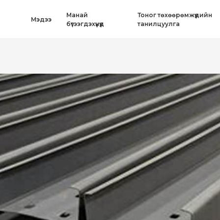
Mанай
Тоног төхөөрөмжүүдийн
Mэдээ
бүтээгдэхүүнүүд
танилцуулга