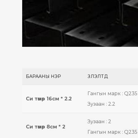
БАРААНЫ НЭР
ҮЗҮҮЛЭЛТҮҮД
Гангын марк : Q235
Cи төмөр 16см * 2.2
Зузаан : 2.2
Зузаан : 2
Cи төмөр 8см * 2
Гангын марк : Q235