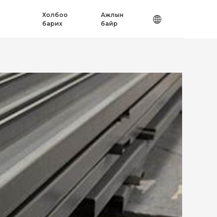
Холбоо
Ажлын
барих
байр