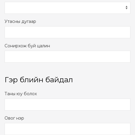
Утасны дугаар
Сонирхож буй цалин
Гэр бүлийн байдал
Таны юу болох
Овог нэр