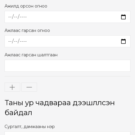
Ажилд орсон огноо
Ажлаас гарсан огноо
Ажлаас гарсан шалтгаан
Таны ур чадвараа дээшлүүлсэн
байдал
Сургалт, дамжааны нэр