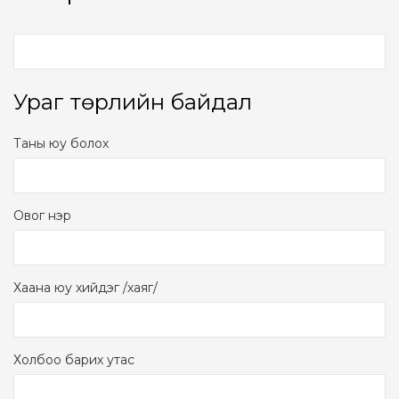
Ураг төрлийн байдал
Таны юу болох
Овог нэр
Хаана юу хийдэг /хаяг/
Холбоо барих утас