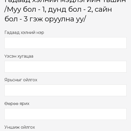
/Mуу бол - 1, дунд бол - 2, сайн
бол - 3 гэж оруулна уу/
Гадаад хэлний нэр
Үзсэн хугацаа
Ярьсныг ойлгох
Өөрөө ярих
Уншиж ойлгох