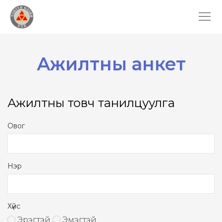
Ажилтны анкет
Ажилтны товч танилцуулга
Овог
Нэр
Хүйс
Эрэгтэй
Эмэгтэй