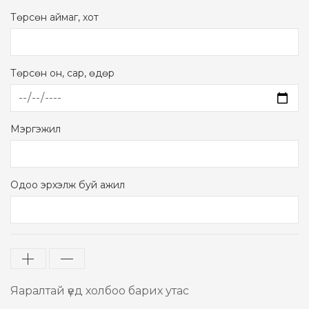
Төрсөн аймаг, хот
Төрсөн он, сар, өдөр
Mэргэжил
Одоо эрхэлж буй ажил
Яаралтай үед холбоо барих утас