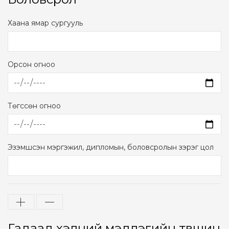
Хаана ямар сургууль
Орсон огноо
Төгссөн огноо
Эзэмшсэн мэргэжил, дипломын, боловсролын зэрэг цол
Гадаад хэлний мэдлэгийн түвшин