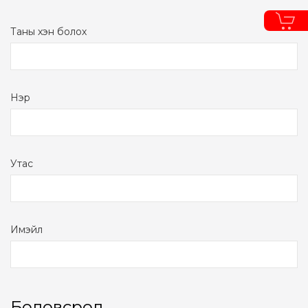
Таны хэн болох
Нэр
Утас
Имэйл
Боловсрол