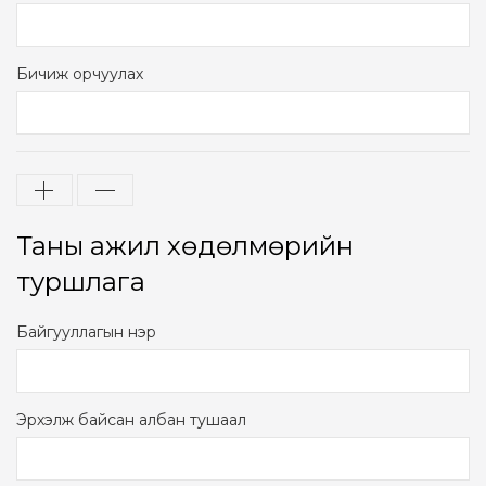
Бичиж орчуулах
Таны ажил хөдөлмөрийн
туршлага
Байгууллагын нэр
Эрхэлж байсан албан тушаал