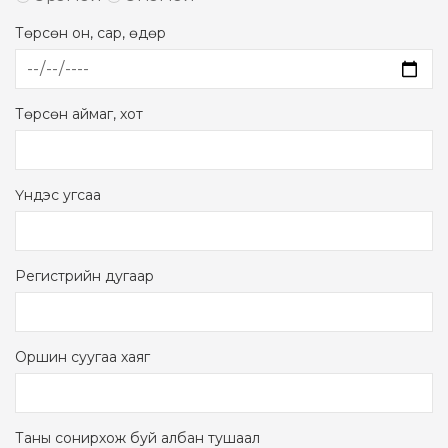
Төрсөн он, сар, өдөр
Төрсөн аймаг, хот
Үндэс угсаа
Регистрийн дугаар
Оршин суугаа хаяг
Таны сонирхож буй албан тушаал