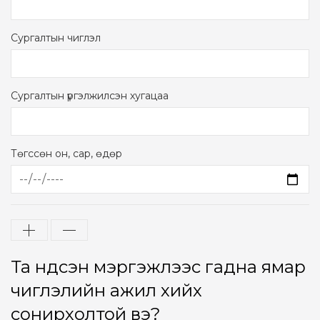
Сургалтын чиглэл
Сургалтын үргэлжилсэн хугацаа
Төгссөн он, сар, өдөр
Та үндсэн мэргэжлээс гадна ямар
чиглэлийн ажил хийх
сонирхолтой вэ?