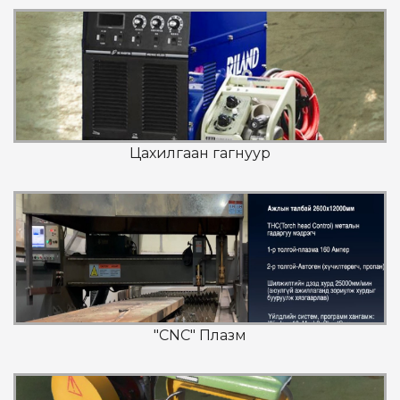
Цахилгаан гагнуур
"CNC" Плазм