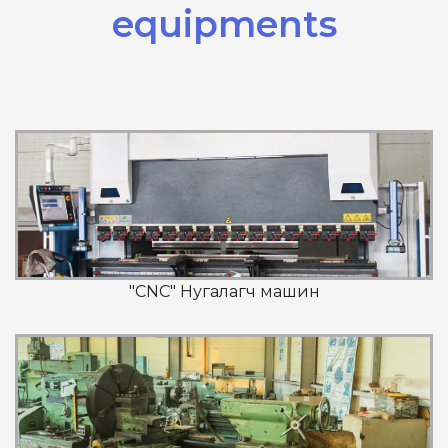
equipments
"CNC" Нугалагч машин