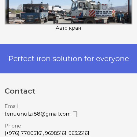
Авто кран
Perfect iron solution for everyone
Contact
Email
tenuunulzii88@gmail.com
Phone
(+976) 77005161, 96985161, 96355161