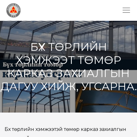
БҮХ ТӨРЛИЙН
ХЭМЖЭЭТ ТӨМӨР
КАРКАЗ ЗАХИАЛГЫН
ДАГУУ ХИЙЖ, УГСАРНА.
Бүх төрлийн хэмжээтэй төмөр карказ захиалгын