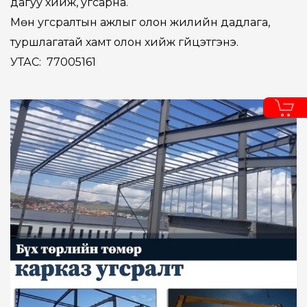
дагуу хийж, угсарна.
Мөн угсралтын ажлыг олон жилийн дадлага,
туршлагатай хамт олон хийж гүйцэтгэнэ.
УТАС: 77005161