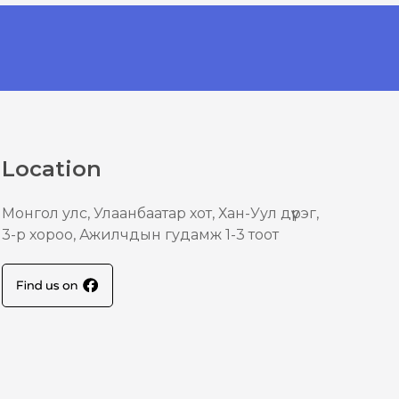
Location
Mонгол улс, Улаанбаатар хот, Хан-Уул дүүрэг,
3-р хороо, Ажилчдын гудамж 1-3 тоот