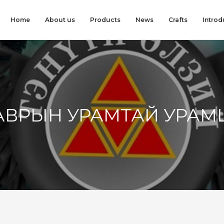
Home
About us
Products
News
Crafts
Introd
АВРЫН УРАМТАЙ УРА