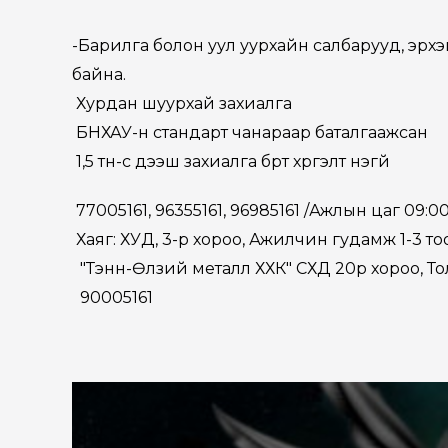
-Барилга болон уул уурхайн салбарууд, эрхэм
байна.
Хурдан шуурхай захиалга
БНХАУ-н стандарт чанараар баталгаажсан
1,5 тн-с дээш захиалга бүрт хүргэлт үнэгүй
77005161, 96355161, 96985161 /Ажлын цаг 09:00 
Хаяг: ХУД, 3-р хороо, Ажилчин гудамж 1-3 тоо
"Тэнүүн-Өлзий металл ХХК" СХД 20р хороо, То
90005161