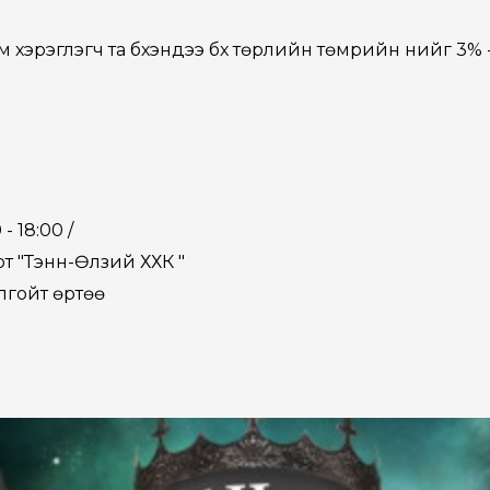
 хэрэглэгч та бүхэндээ бүх төрлийн төмрийн үнийг 3%
- 18:00 /
т "Тэнүүн-Өлзий ХХК "
лгойт өртөө