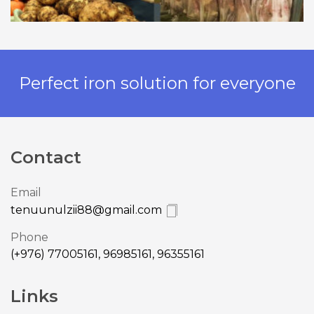
Perfect iron solution for everyone
Contact
Email
tenuunulzii88@gmail.com
Phone
(+976) 77005161, 96985161, 96355161
Links