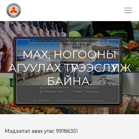
МАХ, НОГООНЫ
АГУУЛАХ ТҮРЭЭСЛҮҮЛЖ
БАЙНА.
Мэдээлэл авах утас 99186351