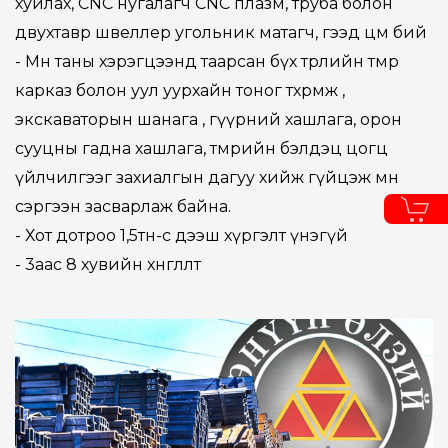
хуйлах, CNC нугалагч CNC плазм, труба болон
двухтавр швеллер угольник матагч, гээд цөм бий
- Мөн таны хэрэгцээнд таарсан бүх төрлийн төмөр
карказ болон уул уурхайн тоног төхөөрөмж ,
экскаваторын шанага , гүүрний хашлага, орон
сууцны гадна хашлага, төмрийн бэлдэц цогц
үйлчилгээг захиалгын дагуу хийж гүйцэж мөн
сэргээн засварлаж байна.
- Хот дотроо 1,5тн-с дээш хүргэлт үнэгүй
- 3аас 8 хувийн хөнгөлөлт