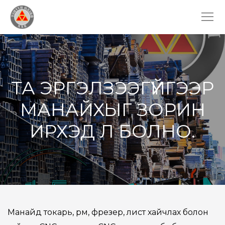
ТА ЭРГЭЛЗЭЭГҮЙГЭЭР
МАНАЙХЫГ ЗОРИН
ИРХЭД Л БОЛНО.
Манайд токарь, өрөм, фрезер, лист хайчлах болон